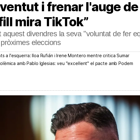
oventut i frenar l'auge d
fill mira TikTok”
 aquest divendres la seva "voluntat de fer e
s pròximes eleccions
ts a l'esquerra: lloa Rufián i Irene Montero mentre critica Sumar
la polèmica amb Pablo Iglesias: veu "excel·lent" el pacte amb Podem