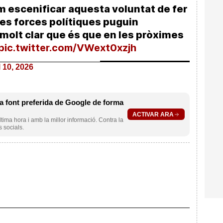
m escenificar aquesta voluntat de fer
res forces polítiques puguin
 molt clar que és que en les pròximes
pic.twitter.com/VWext0xzjh
l 10, 2026
 font preferida de Google de forma
ACTIVAR ARA
ltima hora i amb la millor informació. Contra la
s socials.