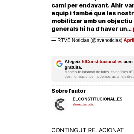
camí per endavant. Ahir va
equip i també que les nost
mobilitzar amb un objectiu
generals hi ha d'haver un…
— RTVE Noticias (@rtvenoticias)
Apri
Afegeix
ElConstitucional.es
com a
gratuïta.
Mantén-te informat de totes les notícies d'ú
desinformació, per la democràcia i els dret
Sobre l'autor
ELCONSTITUCIONAL.ES
Veure biografia
CONTINGUT RELACIONAT