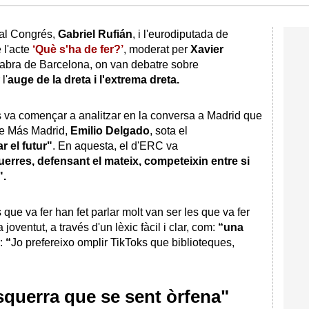
 al Congrés,
Gabriel Rufián
, i l'eurodiputada de
 l'acte
‘Què s'ha de fer?’
, moderat per
Xavier
Fabra de Barcelona, on van debatre sobre
l'
auge de la dreta i l'extrema dreta.
es va començar a analitzar en la conversa a Madrid que
 de Más Madrid,
Emilio Delgado
, sota el
r el futur"
. En aquesta, el d'ERC va
uerres, defensant el mateix, competeixin entre si
".
que va fer han fet parlar molt van ser les que va fer
 joventut, a través d'un lèxic fàcil i clar, com:
“una
:
“
Jo prefereixo omplir TikToks que biblioteques,
esquerra que se sent òrfena"