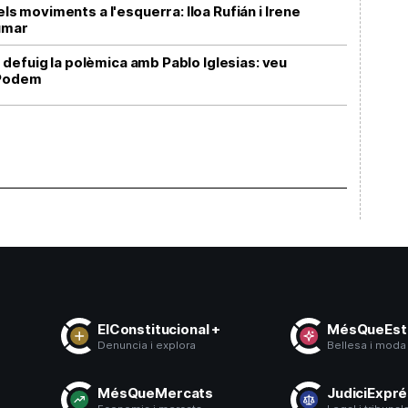
els moviments a l'esquerra: lloa Rufián i Irene
umar
lo, defuig la polèmica amb Pablo Iglesias: veu
 Podem
ElConstitucional +
MésQueEsti
Denuncia i explora
Bellesa i moda
s
MésQueMercats
JudiciExpr