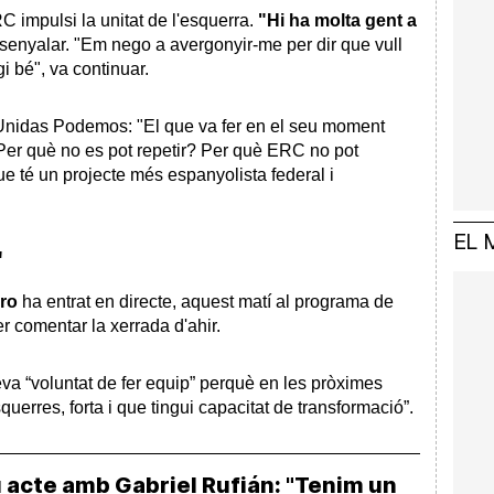
 impulsi la unitat de l'esquerra.
"Hi ha molta gent a
ssenyalar. "Em nego a avergonyir-me per dir que vull
i bé", va continuar.
s Unidas Podemos: "El que va fer en el seu moment
Per què no es pot repetir? Per què ERC no pot
e té un projecte més espanyolista federal i
EL 
"
ro
ha entrat en directe, aquest matí al programa de
r comentar la xerrada d'ahir.
eva “voluntat de fer equip” perquè en les pròximes
uerres, forta i que tingui capacitat de transformació”.
u acte amb Gabriel Rufián: "Tenim un