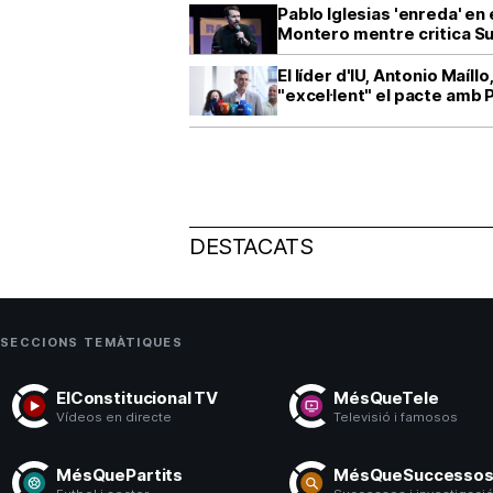
Pablo Iglesias 'enreda' en 
Montero mentre critica S
El líder d'IU, Antonio Maíl
"excel·lent" el pacte amb
DESTACATS
SECCIONS TEMÀTIQUES
ElConstitucional TV
MésQueTele
Vídeos en directe
Televisió i famosos
MésQuePartits
MésQueSuccesso