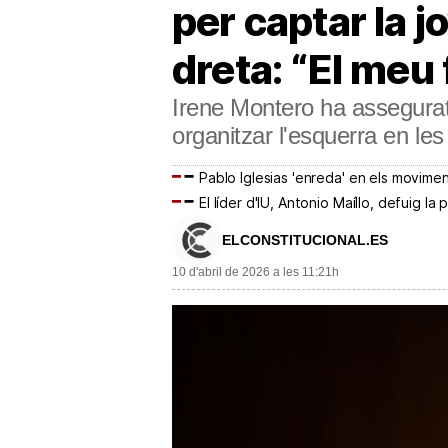
per captar la j
dreta: “El meu 
Irene Montero ha assegurat
organitzar l'esquerra en le
Pablo Iglesias 'enreda' en els movimen
El líder d'IU, Antonio Maíllo, defuig 
ELCONSTITUCIONAL.ES
10 d'abril de 2026 a les 11:21h