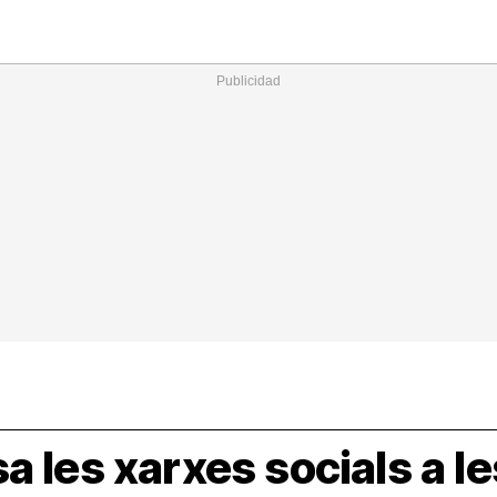
Nacional
Comunitats
Internac
I
cional
ElConstitucional
MésQuePartits
MésQueMercats
I
O
+
le
MésQueEstil
MésQueSuccessos
JudiciExprés
M
a les xarxes socials a le