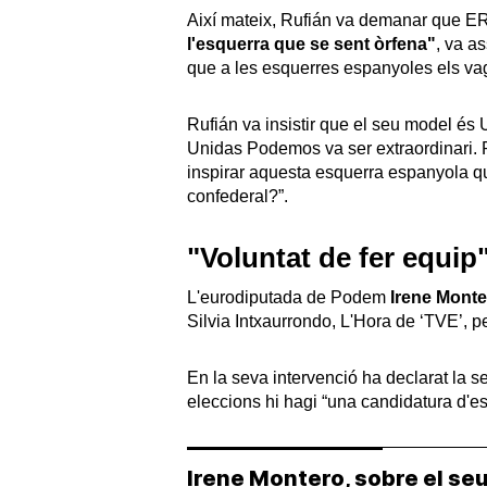
Així mateix, Rufián va demanar que ERC
l'esquerra que se sent òrfena"
, va a
que a les esquerres espanyoles els vag
Rufián va insistir que el seu model é
Unidas Podemos va ser extraordinari. 
inspirar aquesta esquerra espanyola qu
confederal?”.
"Voluntat de fer equip
L'eurodiputada de Podem
Irene Monte
Silvia Intxaurrondo, L'Hora de ‘TVE’, pe
En la seva intervenció ha declarat la s
eleccions hi hagi “una candidatura d'esq
Irene Montero, sobre el se