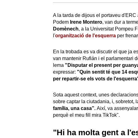
A la tarda de dijous el portaveu d'ERC
Podem
Irene Montero
, van dur a terme
Domènech
, a la Universitat Pompeu 
l'
organització de l'esquerra
per frenar 
En la trobada es va discutir el que ja 
van mantenir Rufián i el parlamentari
lema
"Disputar el present per guanya
expressar:
"Quin sentit té que 14 esq
per repartir-se els vots de l'esquerra
Sota aquest context, unes declaracions 
sobre captar la ciutadania, i, sobretot, la
família, una casa”.
Així, va assenyalar
perquè el meu fill mira TikTok".
"Hi ha molta gent a l'