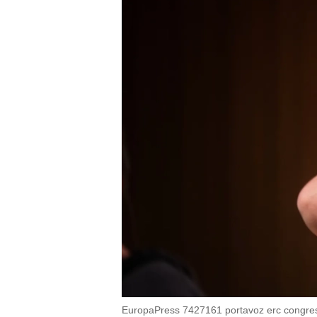
EuropaPress 7427161 portavoz erc congreso 