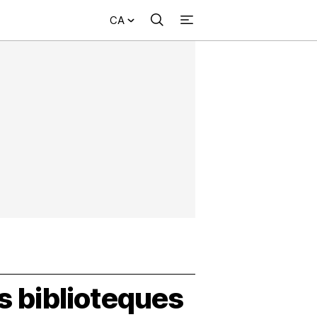
CA
Cercar
+
ional
Investigació
Opinió
Municipis
Més
NVESTIGACIÓ
NTERNACIONAL
PINIÓ
UNICIPIS
s biblioteques