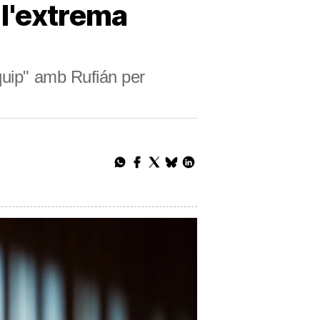
e l'extrema
quip" amb Rufián per