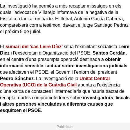
La investigació ha permès a més recaptar missatges en els
quals l'advocat de Villarejo informava de la negativa de la
Fiscalia a tancar un pacte. El lletrat, Antonio García Cabrera,
compareixerà com a testimoni davant el jutge Santiago Pedraz
el pròxim 8 de juliol.
El
sumari del ‘cas Leire Díez’
situa l'exmilitant socialista
Leire
Díez
i l'exsecretari d'Organització del PSOE,
Santos Cerdán
,
en el centre d'una presumpta operació destinada a
obtenir
informació sensible i actuar sobre investigacions judicials
que afectaven el PSOE, el Govern i l'entorn del president
Pedro Sánchez
. La investigació de la
Unitat Central
Operativa (UCO) de la Guàrdia Civil
apunta a l'existència
d'una xarxa de contactes i intermediaris que hauria tractat de
recaptar dades comprometedores sobre
investigadors, fiscals
i altres persones vinculades a diferents causes que
esquitxen el PSOE
.