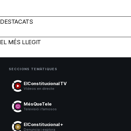
DESTACATS
EL MÉS LLEGIT
SECCIONS TEMÀTIQUES
ElConstitucional TV
Vídeos en directe
MésQueTele
Televisió i famosos
ElConstitucional +
Denuncia i explora