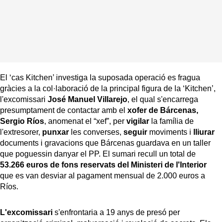
El ‘cas Kitchen’ investiga la suposada operació es fragua
gràcies a la col·laboració de la principal figura de la ‘Kitchen’,
l'excomissari
José Manuel Villarejo
, el qual s'encarrega
presumptament de contactar amb el
xofer de Bárcenas,
Sergio Ríos
, anomenat el “xef”, per
vigilar
la família de
l'extresorer,
punxar
les converses,
seguir
moviments i
lliurar
documents i gravacions que Bárcenas guardava en un taller
que poguessin danyar el PP. El sumari recull un total de
53.266 euros de fons reservats del Ministeri de l'Interior
que es van desviar al pagament mensual de 2.000 euros a
Ríos.
L'excomissari
s'enfrontaria a 19 anys de presó per