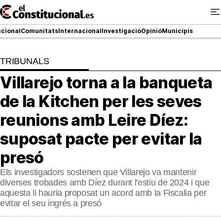
Ir
al
contenido
cional
Comunitats
Internacional
Investigació
Opinió
Municipis
TRIBUNALS
NACIONAL
Villarejo torna a la banqueta
COMUNITATS
de la Kitchen per les seves
ElConstitucional TV
reunions amb Leire Díez:
suposat pacte per evitar la
MésQueTele
presó
ElConstitucional +
Els investigadors sostenen que Villarejo va mantenir
MésQueEstil
diverses trobades amb Díez durant l'estiu de 2024 i que
aquesta li hauria proposat un acord amb la Fiscalia per
MésQuePartits
evitar el seu ingrés a presó