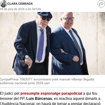
MésQueSuccessos
CLARA CERRADA
Ve
09 de juny de 2026 a les 08:54h
re
MésQueMercats
so
JudiciExprés
INVESTIGACIÓ
INTERNACIONAL
OPINIÓ
MUNICIPIS
EuropaPress 7563377 excomisario jose manuel villarejo llegada
audiencia nacional junio 2026 san
El judici pel
presumpte espionatge parapolicial
a qui fou
tresorer del PP,
Luis Bárcenas
, es reactiva aquest dimarts a
l'Audiència Nacional, on haurà de tornar a prestar declaració