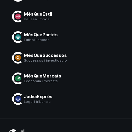
MésQueEstil
Bellesa i moda
MésQuePartits
Futbol i sector
MésQueSuccessos
Successos i investigació
MésQueMercats
Economia i mercats
JudiciExprés
Legal i tribunals
El