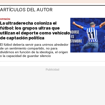
MásQueSucesos
ARTÍCULOS DEL AUTOR
MásQueMercados
OPINIÓN
JuicioExprés
La ultraderecha coloniza el
fútbol: los grupos ultras que
INVESTIGACIÓN
utilizan el deporte como vehículo
de captación política
INTERNACIONAL
El fútbol debería servir para unirnos alrededor
OPINIÓN
de un sentimiento compartido, no para
dividirnos en función de la ideología, el origen
MUNICIPIOS
o la capacidad de guardar silencio