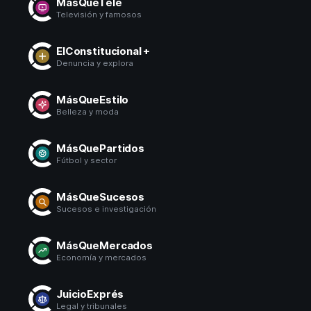
MásQueTele
Televisión y famosos
ElConstitucional +
Denuncia y explora
MásQueEstilo
Belleza y moda
MásQuePartidos
Fútbol y sector
MásQueSucesos
Sucesos e investigación
MásQueMercados
Economía y mercados
JuicioExprés
Legal y tribunales