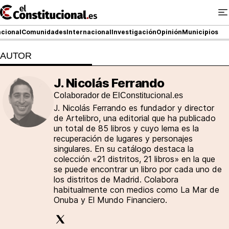
Ir
al
contenido
cional
Comunidades
Internacional
Investigación
Opinión
Municipios
AUTOR
NACIONAL
J. Nicolás Ferrando
Colaborador de ElConstitucional.es
COMUNIDADES
J. Nicolás Ferrando es fundador y director
ElConstitucional TV
de Artelibro, una editorial que ha publicado
un total de 85 libros y cuyo lema es la
recuperación de lugares y personajes
MásQueTele
singulares. En su catálogo destaca la
colección «21 distritos, 21 libros» en la que
ElConstitucional +
se puede encontrar un libro por cada uno de
los distritos de Madrid. Colabora
MásQueEstilo
habitualmente con medios como La Mar de
Onuba y El Mundo Financiero.
MásQuePartidos