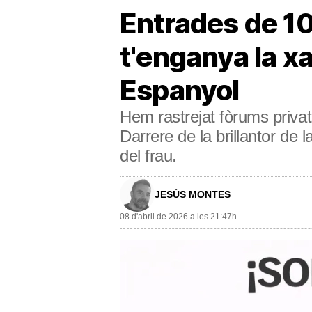
Entrades de 1
t'enganya la xa
Espanyol
Hem rastrejat fòrums privat
Darrere de la brillantor de 
del frau.
JESÚS MONTES
08 d'abril de 2026 a les 21:47h