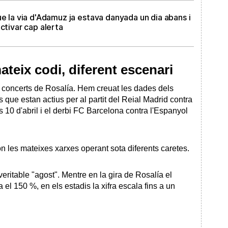
ue la via d'Adamuz ja estava danyada un dia abans i
ctivar cap alerta
mateix codi, diferent escenari
ls concerts de Rosalía. Hem creuat les dades dels
 que estan actius per al partit del Reial Madrid contra
 10 d'abril i el derbi FC Barcelona contra l'Espanyol
ón les mateixes xarxes operant sota diferents caretes.
veritable "agost". Mentre en la gira de Rosalía el
el 150 %, en els estadis la xifra escala fins a un