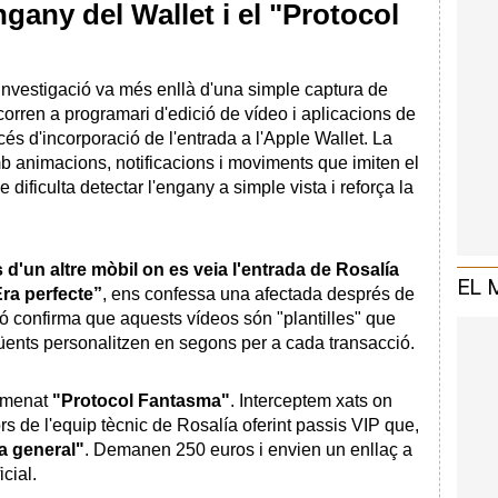
'engany del Wallet i el "Protocol
nvestigació va més enllà d'una simple captura de
orren a programari d'edició de vídeo i aplicacions de
cés d'incorporació de l'entrada a l'Apple Wallet. La
 animacions, notificacions i moviments que imiten el
dificulta detectar l'engany a simple vista i reforça la
d'un altre mòbil on es veia l'entrada de Rosalía
EL 
ra perfecte”
, ens confessa una afectada després de
ió confirma que aquests vídeos són "plantilles" que
qüents personalitzen en segons per a cada transacció.
nomenat
"Protocol Fantasma"
. Interceptem xats on
ors de l'equip tècnic de Rosalía oferint passis VIP que,
da general"
. Demanen 250 euros i envien un enllaç a
icial.