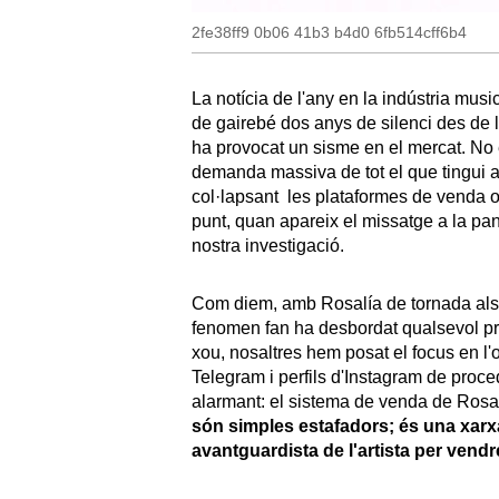
2fe38ff9 0b06 41b3 b4d0 6fb514cff6b4
La notícia de l'any en la indústria musi
de gairebé dos anys de silenci des de l
ha provocat un sisme en el mercat. No 
demanda massiva de tot el que tingui a 
col·lapsant les plataformes de venda o
punt, quan apareix el missatge a la pan
nostra investigació.
Com diem, amb Rosalía de tornada als
fenomen fan ha desbordat qualsevol pre
xou, nosaltres hem posat el focus en l'
Telegram i perfils d'Instagram de proce
alarmant: el sistema de venda de Rosalí
són simples estafadors; és una xarxa 
avantguardista de l'artista per vendre