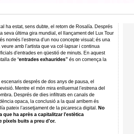
cal ha estat, sens dubte, el retorn de Rosalía. Després
a seva última gira mundial, el llançament del Lux Tour
és només l'estrena d'un nou concepte visual; és una
veure amb l'artista que va col·lapsar i continua
ficials d'entrades en qüestió de minuts. En aquest
talla de “
entrades exhaurides”
és on comença la
 escenaris després de dos anys de pausa, el
visió. Mentre el món mira enlluernat l'estrena del
ombra. Després de dies infiltrats en canals de
dència opaca, la conclusió a la qual arribem és
a pateix l'assetjament de la picaresca digital.
No
que ha après a capitalitzar l'estètica
 píxels buits a preu d'or.