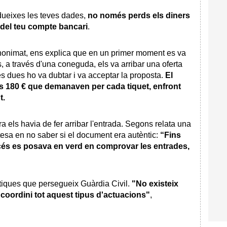
ueixes les teves dades,
no només perds els diners
s del teu compte bancari
.
anonimat, ens explica que en un primer moment es va
a través d'una coneguda, els va arribar una oferta
es dues ho va dubtar i va acceptar la proposta.
El
ls 180 € que demanaven per cada tiquet, enfront
t.
 els havia de fer arribar l'entrada. Segons relata una
tesa en no saber si el document era autèntic:
“Fins
ccés es posava en verd en comprovar les entrades,
ctiques que persegueix Guàrdia Civil.
"No existeix
 coordini tot aquest tipus d'actuacions"
,