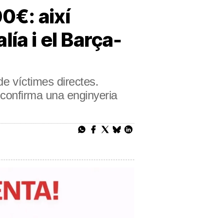
0€: així
ía i el Barça-
de víctimes directes.
ó confirma una enginyeria