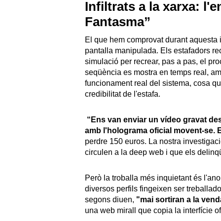
Infiltrats a la xarxa: l
Fantasma”
El que hem comprovat durant aquesta i
pantalla manipulada. Els estafadors rec
simulació per recrear, pas a pas, el pro
seqüència es mostra en temps real, amb
funcionament real del sistema, cosa que 
credibilitat de l'estafa.
“Ens van enviar un vídeo gravat des 
amb l'holograma oficial movent-se. E
perdre 150 euros. La nostra investigac
circulen a la deep web i que els delin
Però la troballa més inquietant és l'a
diversos perfils fingeixen ser treballad
segons diuen,
"mai sortiran a la ven
una web mirall que copia la interfície of