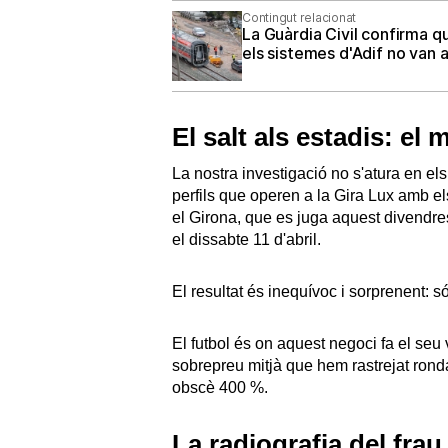
Contingut relacionat
La Guàrdia Civil confirma q
els sistemes d'Adif no van a
El salt als estadis: el 
La nostra investigació no s'atura en e
perfils que operen a la Gira Lux amb els
el Girona, que es juga aquest divendres
el dissabte 11 d'abril.
El resultat és inequívoc i sorprenent: s
El futbol és on aquest negoci fa el seu 
sobrepreu mitjà que hem rastrejat ronda 
obscè 400 %.
La radiografia del frau