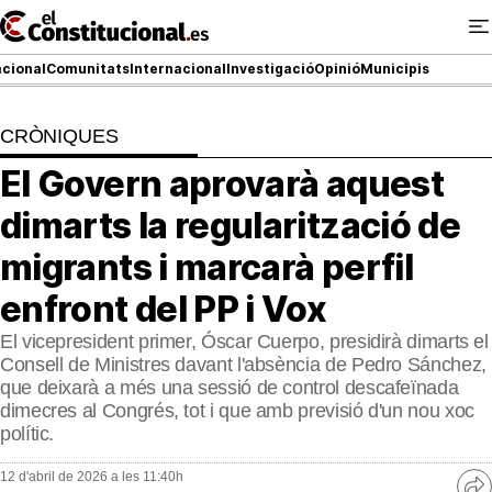
Ir
al
contenido
cional
Comunitats
Internacional
Investigació
Opinió
Municipis
CRÒNIQUES
NACIONAL
El Govern aprovarà aquest
COMUNITATS
dimarts la regularització de
ElConstitucional TV
migrants i marcarà perfil
enfront del PP i Vox
MésQueTele
El vicepresident primer, Óscar Cuerpo, presidirà dimarts el
ElConstitucional +
Consell de Ministres davant l'absència de Pedro Sánchez,
que deixarà a més una sessió de control descafeïnada
MésQueEstil
dimecres al Congrés, tot i que amb previsió d'un nou xoc
polític.
MésQuePartits
12 d'abril de 2026 a les 11:40h