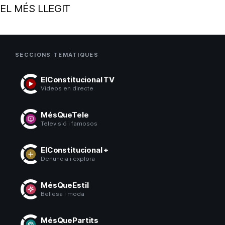
EL MÉS LLEGIT
SECCIONS TEMÀTIQUES
ElConstitucional TV
Vídeos en directe
MésQueTele
Televisió i famosos
ElConstitucional +
Denuncia i explora
MésQueEstil
Bellesa i moda
MésQuePartits