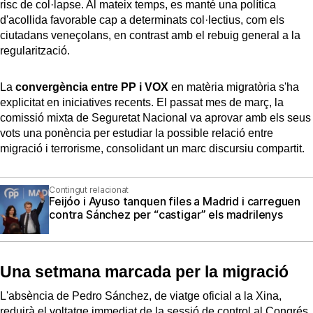
risc de col·lapse. Al mateix temps, es manté una política
d'acollida favorable cap a determinats col·lectius, com els
ciutadans veneçolans, en contrast amb el rebuig general a la
regularització.
La
convergència entre PP i VOX
en matèria migratòria s'ha
explicitat en iniciatives recents. El passat mes de març, la
comissió mixta de Seguretat Nacional va aprovar amb els seus
vots una ponència per estudiar la possible relació entre
migració i terrorisme, consolidant un marc discursiu compartit.
Contingut relacionat
Feijóo i Ayuso tanquen files a Madrid i carreguen
contra Sánchez per “castigar” els madrilenys
Una setmana marcada per la migració
L'absència de Pedro Sánchez, de viatge oficial a la Xina,
reduirà el voltatge immediat de la sessió de control al Congrés
.