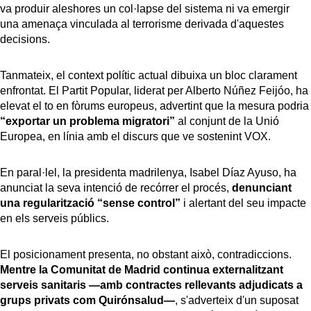
va produir aleshores un col·lapse del sistema ni va emergir
una amenaça vinculada al terrorisme derivada d'aquestes
decisions.
Tanmateix, el context polític actual dibuixa un bloc clarament
enfrontat. El Partit Popular, liderat per Alberto Núñez Feijóo, ha
elevat el to en fòrums europeus, advertint que la mesura podria
“exportar un problema migratori”
al conjunt de la Unió
Europea, en línia amb el discurs que ve sostenint VOX.
En paral·lel, la presidenta madrilenya, Isabel Díaz Ayuso, ha
anunciat la seva intenció de recórrer el procés,
denunciant
una regularització “sense control”
i alertant del seu impacte
en els serveis públics.
El posicionament presenta, no obstant això, contradiccions.
Mentre la Comunitat de Madrid continua externalitzant
serveis sanitaris —amb contractes rellevants adjudicats a
grups privats com Quirónsalud—
, s'adverteix d'un suposat