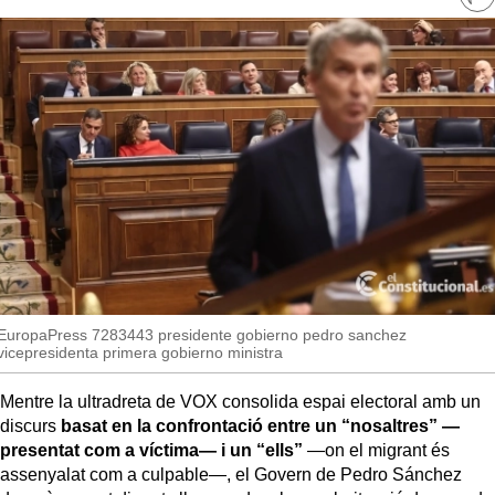
Ve
MésQueSuccessos
re
so
MésQueMercats
JudiciExprés
INVESTIGACIÓ
INTERNACIONAL
OPINIÓ
MUNICIPIS
EuropaPress 7283443 presidente gobierno pedro sanchez
vicepresidenta primera gobierno ministra
Mentre la ultradreta de VOX consolida espai electoral amb un
discurs
basat en la confrontació entre un “nosaltres” —
presentat com a víctima— i un “ells”
—on el migrant és
assenyalat com a culpable—, el Govern de Pedro Sánchez