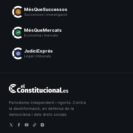
MésQueSuccessos
Successos i investigació
MésQueMercats
Economia i mercats
JudiciExprés
Legal i tribunals
El
Constitucional
Periodisme independent i rigorós. Contra
la desinformació, en defensa de la
democràcia i dels drets socials.