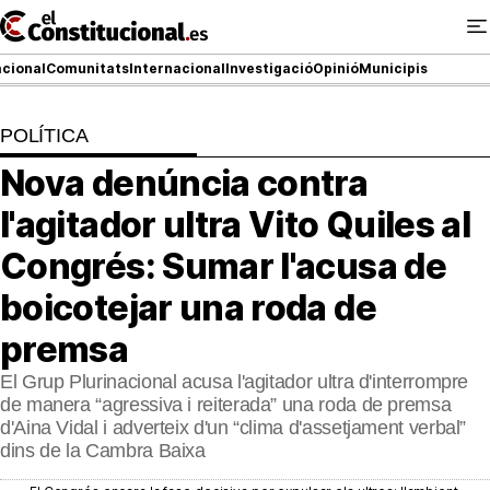
Ir
al
contenido
cional
Comunitats
Internacional
Investigació
Opinió
Municipis
POLÍTICA
NACIONAL
Nova denúncia contra
COMUNITATS
l'agitador ultra Vito Quiles al
ElConstitucional TV
Congrés: Sumar l'acusa de
boicotejar una roda de
MésQueTele
premsa
ElConstitucional +
El Grup Plurinacional acusa l'agitador ultra d'interrompre
MésQueEstil
de manera “agressiva i reiterada” una roda de premsa
d'Aina Vidal i adverteix d'un “clima d'assetjament verbal”
MésQuePartits
dins de la Cambra Baixa