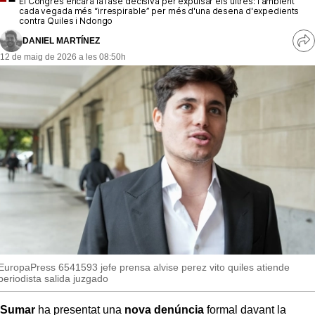
El Congrés encara la fase decisiva per expulsar els ultres: l'ambient
MésQueSuccessos
cada vegada més “irrespirable” per més d'una desena d'expedients
contra Quiles i Ndongo
MésQueMercats
DANIEL MARTÍNEZ
Ve
12 de maig de 2026 a les 08:50h
re
JudiciExprés
so
INVESTIGACIÓ
INTERNACIONAL
OPINIÓ
MUNICIPIS
EuropaPress 6541593 jefe prensa alvise perez vito quiles atiende
periodista salida juzgado
Sumar
ha presentat una
nova denúncia
formal davant la