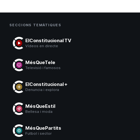
SECCIONS TEMÀTIQUES
ElConstitucional TV
Vídeos en directe
MésQueTele
Televisió i famosos
ElConstitucional +
Denuncia i explora
MésQueEstil
Bellesa i moda
MésQuePartits
Futbol i sector