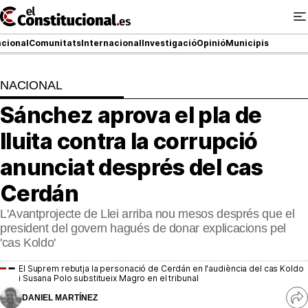
Ir
al
contenido
cional
Comunitats
Internacional
Investigació
Opinió
Municipis
NACIONAL
NACIONAL
Sánchez aprova el pla de
COMUNITATS
lluita contra la corrupció
ElConstitucional TV
anunciat després del cas
Cerdán
MésQueTele
L'Avantprojecte de Llei arriba nou mesos després que el
ElConstitucional +
president del govern hagués de donar explicacions pel
'cas Koldo'
MésQueEstil
El Suprem rebutja la personació de Cerdán en l'audiència del cas Koldo
i Susana Polo substitueix Magro en el tribunal
MésQuePartits
DANIEL MARTÍNEZ
Ve