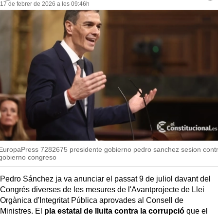
MésQueSuccessos
17 de febrer de 2026 a les 09:46h
re
so
MésQueMercats
JudiciExprés
INVESTIGACIÓ
INTERNACIONAL
OPINIÓ
MUNICIPIS
EuropaPress 7282675 presidente gobierno pedro sanchez sesion contr
gobierno congreso
Pedro Sánchez ja va anunciar el passat 9 de juliol davant del
Congrés diverses de les mesures de l'Avantprojecte de Llei
Orgànica d'Integritat Pública aprovades al Consell de
Ministres. El
pla estatal de lluita contra la corrupció
que el