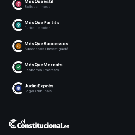
MésQueEstil
Bellesa i moda
MésQuePartits
Futbol i sector
MésQueSuccessos
Successos i investigació
MésQueMercats
Economia i mercats
JudiciExprés
Legal i tribunals
El
Constitucional