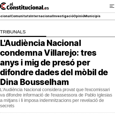
Ir
al
contenido
cional
Comunitats
Internacional
Investigació
Opinió
Municipis
TRIBUNALS
NACIONAL
L'Audiència Nacional
COMUNITATS
condemna Villarejo: tres
ElConstitucional TV
anys i mig de presó per
difondre dades del mòbil de
MésQueTele
Dina Bousselham
ElConstitucional +
L'Audiència Nacional considera provat que l'excomissari
MésQueEstil
va difondre informació de l'exassessora de Pablo Iglesias
a mitjans i li imposa indemnitzacions per revelació de
MésQuePartits
secrets