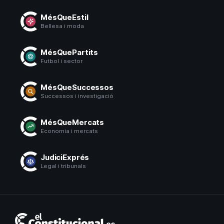
MésQueEstil
Bellesa i moda
MésQuePartits
Futbol i sector
MésQueSuccessos
Successos i investigació
MésQueMercats
Economia i mercats
JudiciExprés
Legal i tribunals
El