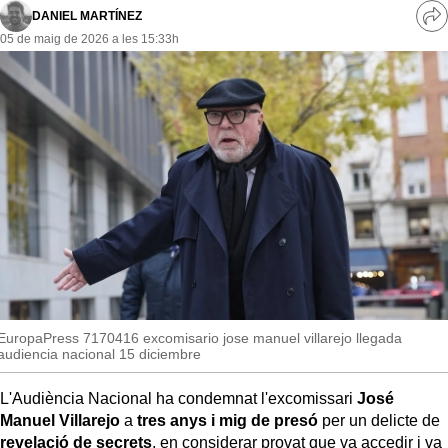
MésQueSuccessos
DANIEL MARTÍNEZ
Ve
05 de maig de 2026 a les 15:33h
re
MésQueMercats
so
JudiciExprés
INVESTIGACIÓ
INTERNACIONAL
OPINIÓ
MUNICIPIS
EuropaPress 7170416 excomisario jose manuel villarejo llegada
audiencia nacional 15 diciembre
L'Audiència Nacional ha condemnat l'excomissari
José
Manuel Villarejo
a
tres anys i mig de presó
per un delicte de
revelació de secrets
, en considerar provat que va accedir i va