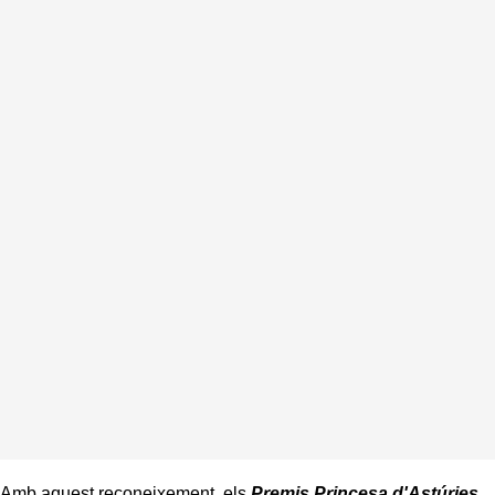
Amb aquest reconeixement, els
Premis Princesa d'Astúries