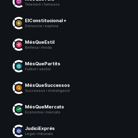
Televisió i famosos
ElConstitucional +
Denuncia i explora
MésQueEstil
Bellesa i moda
MésQuePartits
Futbol i sector
MésQueSuccessos
Successos i investigació
MésQueMercats
Economia i mercats
JudiciExprés
Legal i tribunals