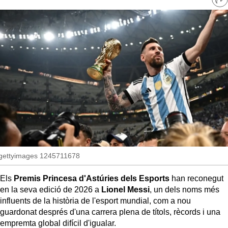
MésQueSuccessos
Ve
re
so
MésQueMercats
JudiciExprés
INVESTIGACIÓ
INTERNACIONAL
OPINIÓ
MUNICIPIS
gettyimages 1245711678
Els
Premis Princesa d'Astúries dels Esports
han reconegut
en la seva edició de 2026 a
Lionel Messi
, un dels noms més
influents de la història de l'esport mundial, com a nou
guardonat després d'una carrera plena de títols, rècords i una
empremta global difícil d'igualar.