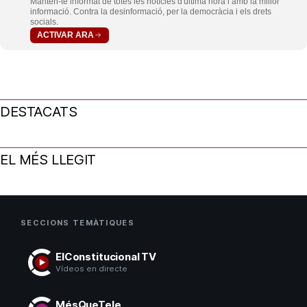
Mantén-te informat de totes les notícies d'última hora i amb la millor
informació. Contra la desinformació, per la democràcia i els drets
socials.
ACTIVAR ARA
DESTACATS
EL MÉS LLEGIT
SECCIONS TEMÀTIQUES
ElConstitucional TV
Vídeos en directe
MésQueTele