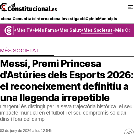
Ir
al
contenido
cional
Comunitats
Internacional
Investigació
Opinió
Municipis
Més TV
Més Fama
Més Salut
Més Societat
Més Com
NACIONAL
MÉS SOCIETAT
COMUNITATS
Messi, Premi Princesa
ElConstitucional TV
d'Astúries dels Esports 2026:
MésQueTele
el reconeixement definitiu a
una llegenda irrepetible
ElConstitucional +
L'argentí és distingit per la seva trajectòria històrica, el seu
MésQueEstil
impacte mundial en el futbol i el seu compromís solidari
dins i fora del camp
MésQuePartits
03 de juny de 2026 a les 12:54h