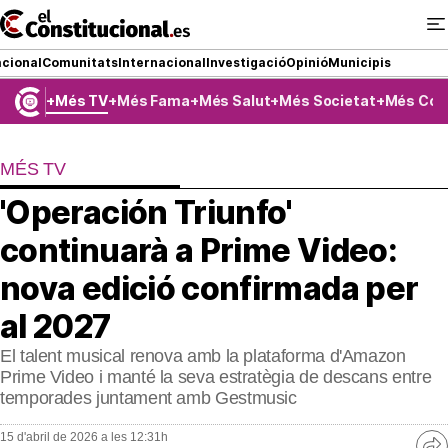
Ir
al
contenido
cional
Comunitats
Internacional
Investigació
Opinió
Municipis
Més TV
Més Fama
Més Salut
Més Societat
Més Com
NACIONAL
MÉS TV
COMUNITATS
'Operación Triunfo'
ElConstitucional TV
continuarà a Prime Video:
MésQueTele
nova edició confirmada per
al 2027
ElConstitucional +
El talent musical renova amb la plataforma d'Amazon
MésQueEstil
Prime Video i manté la seva estratègia de descans entre
temporades juntament amb Gestmusic
MésQuePartits
15 d'abril de 2026 a les 12:31h