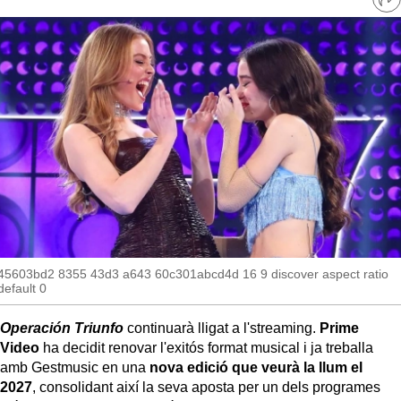
MésQueSuccessos
Ve
re
so
MésQueMercats
JudiciExprés
INVESTIGACIÓ
INTERNACIONAL
OPINIÓ
MUNICIPIS
45603bd2 8355 43d3 a643 60c301abcd4d 16 9 discover aspect ratio
default 0
Operación Triunfo
continuarà lligat a l'streaming.
Prime
Video
ha decidit renovar l'exitós format musical i ja treballa
amb Gestmusic en una
nova edició que veurà la llum el
2027
, consolidant així la seva aposta per un dels programes