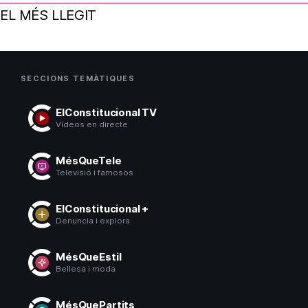
EL MÉS LLEGIT
SECCIONS TEMÀTIQUES
ElConstitucional TV
Vídeos en directe
MésQueTele
Televisió i famosos
ElConstitucional +
Denuncia i explora
MésQueEstil
Bellesa i moda
MésQuePartits