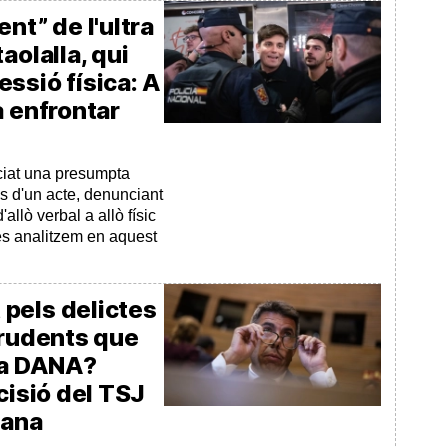
nt” de l'ultra
aolalla, qui
ssió física: A
a enfrontar
ciat una presumpta
és d'un acte, denunciant
allò verbal a allò físic
es analitzem en aquest
pels delictes
prudents que
 la DANA?
cisió del TSJ
iana