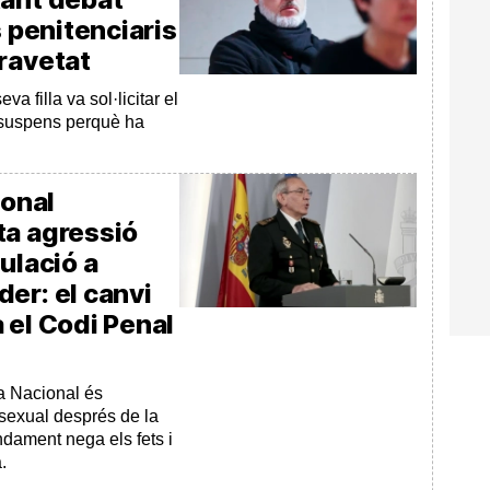
s penitenciaris
ravetat
a filla va sol·licitar el
 suspens perquè ha
ional
ta agressió
ulació a
er: el canvi
 el Codi Penal
ia Nacional és
sexual després de la
dament nega els fets i
.