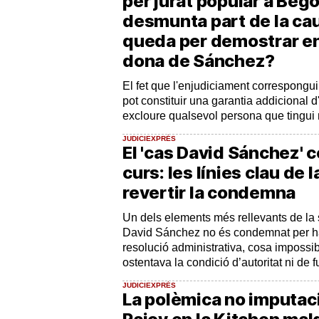
per jurat popular a Beg
desmunta part de la ca
queda per demostrar en 
dona de Sánchez?
El fet que l'enjudiciament correspongui
pot constituir una garantia addicional d
excloure qualsevol persona que tingui 
JUDICIEXPRÉS
El 'cas David Sánchez' c
curs: les línies clau de 
revertir la condemna
Un dels elements més rellevants de la
David Sánchez no és condemnat per ha
resolució administrativa, cosa impossi
ostentava la condició d’autoritat ni de 
JUDICIEXPRÉS
La polèmica no imputac