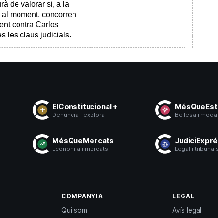
à de valorar si, a la
ns al moment, concorren
ment contra Carlos
 les claus judicials.
ElConstitucional +
MésQueEsti
Denuncia i explora
Bellesa i moda
s
MésQueMercats
JudiciExpr
ó
Economia i mercats
Legal i tribunal
COMPANYIA
LEGAL
Qui som
Avís legal