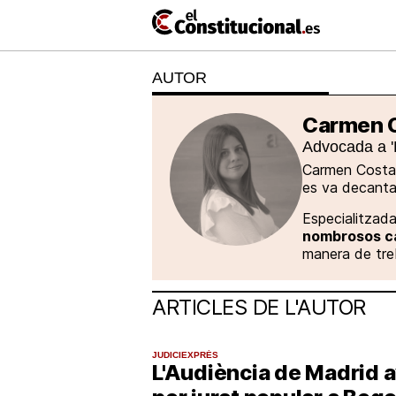
Ir
al
contenido
AUTOR
NACIONAL
COMUNITATS
ElConstitu
TV
MésQueTe
Carmen 
Advocada a 'P
Carmen Costa (
es va decantar
Especialitzad
nombrosos ca
manera de treb
ARTICLES DE L'AUTOR
JUDICIEXPRÉS
L'Audiència de Madrid av