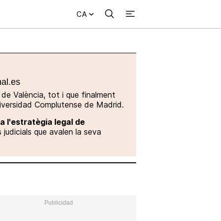
CA
Cercar
+
ional
Investigació
Opinió
Municipis
Més
NVESTIGACIÓ
NTERNACIONAL
PINIÓ
UNICIPIS
nal.es
 de València, tot i que finalment
Universidad Complutense de Madrid.
a l'estratègia legal de
 judicials que avalen la seva