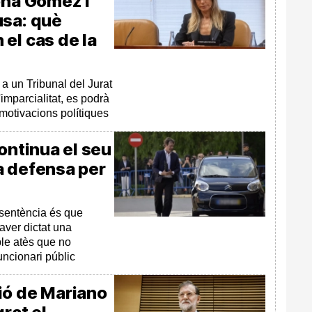
oña Gómez i
usa: què
el cas de la
 a un Tribunal del Jurat
'imparcialitat, es podrà
motivacions polítiques
ontinua el seu
la defensa per
 sentència és que
ver dictat una
ble atès que no
funcionari públic
ió de Mariano