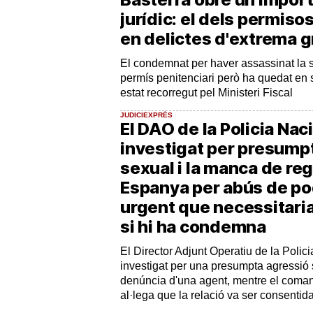
jurídic: el dels permiso
en delictes d'extrema g
El condemnat per haver assassinat la sev
permís penitenciari però ha quedat en
estat recorregut pel Ministeri Fiscal
JUDICIEXPRÉS
El DAO de la Policia Nac
investigat per presump
sexual i la manca de reg
Espanya per abús de pod
urgent que necessitaria
si hi ha condemna
El Director Adjunt Operatiu de la Polic
investigat per una presumpta agressió 
denúncia d'una agent, mentre el coman
al·lega que la relació va ser consentida