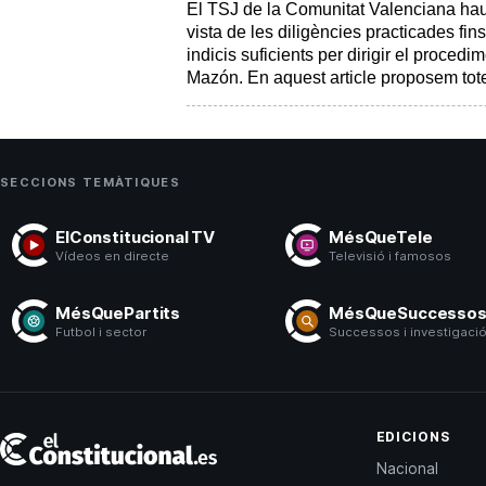
El TSJ de la Comunitat Valenciana haur
vista de les diligències practicades fi
indicis suficients per dirigir el procedi
Mazón. En aquest article proposem totes
SECCIONS TEMÀTIQUES
ElConstitucional TV
MésQueTele
Vídeos en directe
Televisió i famosos
MésQuePartits
MésQueSuccesso
Futbol i sector
Successos i investigaci
El
EDICIONS
Constitucional
Nacional