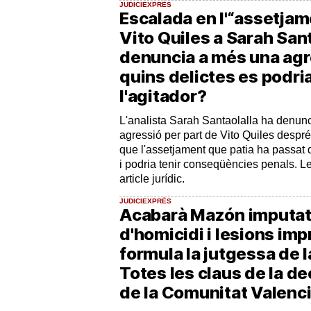
JUDICIEXPRÉS
Escalada en l'“assetjame
Vito Quiles a Sarah Sant
denuncia a més una agre
quins delictes es podri
l'agitador?
L'analista Sarah Santaolalla ha denun
agressió per part de Vito Quiles despr
que l'assetjament que patia ha passat d'
i podria tenir conseqüències penals. L
article jurídic.
JUDICIEXPRÉS
Acabarà Mazón imputat 
d'homicidi i lesions im
formula la jutgessa de
Totes les claus de la de
de la Comunitat Valenc