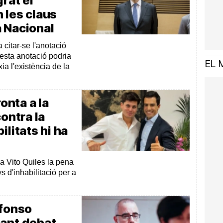
rat el
 les claus
a Nacional
citar-se l'anotació
esta anotació podria
EL 
ia l'existència de la
ronta a la
contra la
ilitats hi ha
tra Vito Quiles la pena
 d'inhabilitació per a
lfonso
tant debat