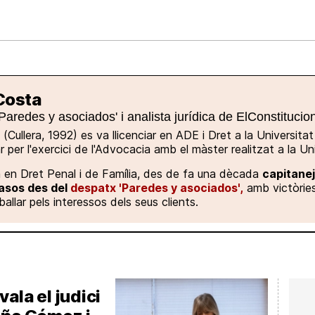
Nacional
Comunitats
Internac
I
cional
ElConstitucional
MésQuePartits
MésQueMercats
I
O
+
le
MésQueEstil
MésQueSuccessos
JudiciExprés
Costa
M
aredes y asociados' i analista jurídica de ElConstitucio
Cullera, 1992) es va llicenciar en ADE i Dret a la Universitat
 per l'exercici de l'Advocacia amb el màster realitzat a la 
a en Dret Penal i de Família, des de fa una dècada
capitanej
sos des del
despatx 'Paredes y asociados',
amb victòries
allar pels interessos dels seus clients.
ala el judici