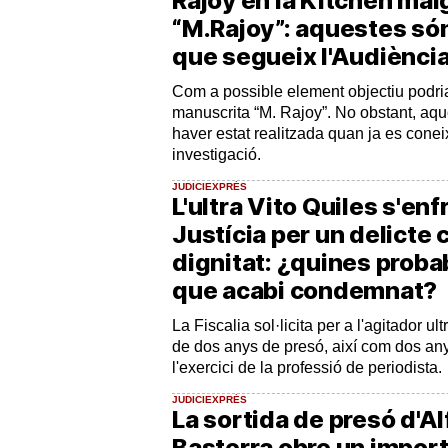
Rajoy en la Kitchen malg
“M.Rajoy”: aquestes són
que segueix l'Audiènci
Com a possible element objectiu podria 
manuscrita “M. Rajoy”. No obstant, aqu
haver estat realitzada quan ja es coneix
investigació.
JUDICIEXPRÉS
L'ultra Vito Quiles s'enf
Justícia per un delicte 
dignitat: ¿quines probab
que acabi condemnat?
La Fiscalia sol·licita per a l'agitador ul
de dos anys de presó, així com dos anys
l'exercici de la professió de periodista.
JUDICIEXPRÉS
La sortida de presó d'A
Basterra obre un impor