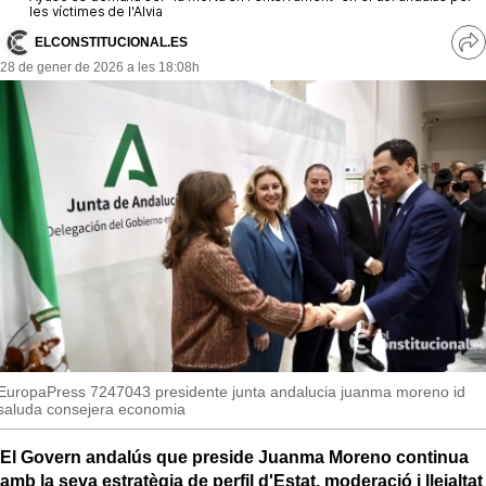
MésQueSuccessos
les víctimes de l'Alvia
ELCONSTITUCIONAL.ES
Ve
MésQueMercats
28 de gener de 2026 a les 18:08h
re
so
JudiciExprés
INVESTIGACIÓ
INTERNACIONAL
OPINIÓ
MUNICIPIS
EuropaPress 7247043 presidente junta andalucia juanma moreno id
saluda consejera economia
El Govern andalús que preside Juanma Moreno continua
amb la seva estratègia de perfil d'Estat, moderació i lleialtat