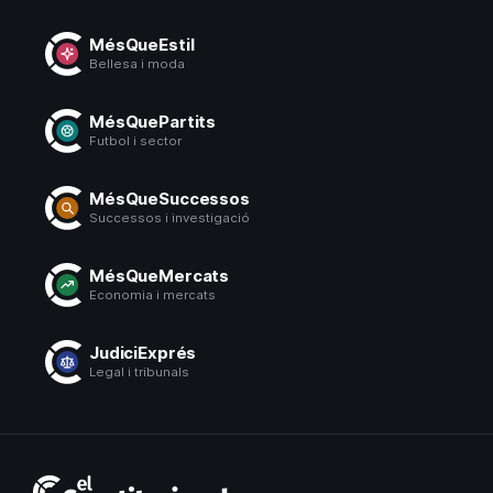
MésQueEstil
Bellesa i moda
MésQuePartits
Futbol i sector
MésQueSuccessos
Successos i investigació
MésQueMercats
Economia i mercats
JudiciExprés
Legal i tribunals
El