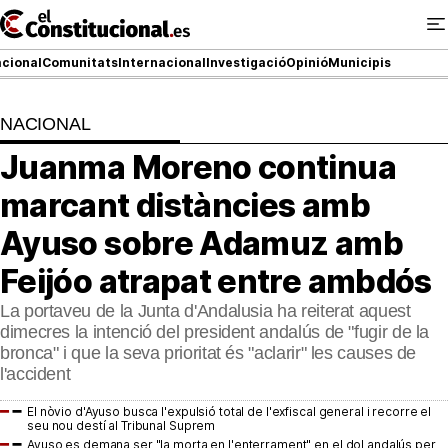
Ir
al
contenido
cional
Comunitats
Internacional
Investigació
Opinió
Municipis
NACIONAL
NACIONAL
Juanma Moreno continua
COMUNITATS
marcant distàncies amb
ElConstitucional TV
Ayuso sobre Adamuz amb
Feijóo atrapat entre ambdós
MésQueTele
La portaveu de la Junta d'Andalusia ha reiterat aquest
ElConstitucional +
dimecres la intenció del president andalús de "fugir de la
bronca" i que la seva prioritat és "aclarir" les causes de
MésQueEstil
l'accident
MésQuePartits
El nòvio d'Ayuso busca l'expulsió total de l'exfiscal general i recorre el
seu nou destí al Tribunal Suprem
Ayuso es demana ser "la morta en l'enterrament" en el dol andalús per