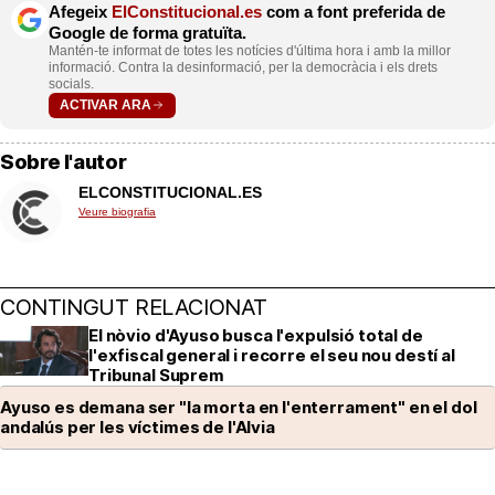
Afegeix
ElConstitucional.es
com a font preferida de
Google de forma gratuïta.
Mantén-te informat de totes les notícies d'última hora i amb la millor
informació. Contra la desinformació, per la democràcia i els drets
socials.
ACTIVAR ARA
Sobre l'autor
ELCONSTITUCIONAL.ES
Veure biografia
CONTINGUT RELACIONAT
El nòvio d'Ayuso busca l'expulsió total de
l'exfiscal general i recorre el seu nou destí al
Tribunal Suprem
Ayuso es demana ser "la morta en l'enterrament" en el dol
andalús per les víctimes de l'Alvia