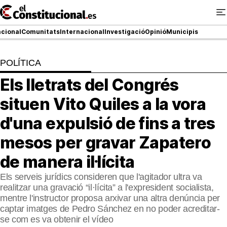
Ir
al
contenido
cional
Comunitats
Internacional
Investigació
Opinió
Municipis
POLÍTICA
NACIONAL
Els lletrats del Congrés
COMUNITATS
situen Vito Quiles a la vora
ElConstitucional TV
d'una expulsió de fins a tres
mesos per gravar Zapatero
MésQueTele
de manera il·lícita
ElConstitucional +
Els serveis jurídics consideren que l'agitador ultra va
MésQueEstil
realitzar una gravació “il·lícita” a l'expresident socialista,
mentre l'instructor proposa arxivar una altra denúncia per
MésQuePartits
captar imatges de Pedro Sánchez en no poder acreditar-
se com es va obtenir el vídeo