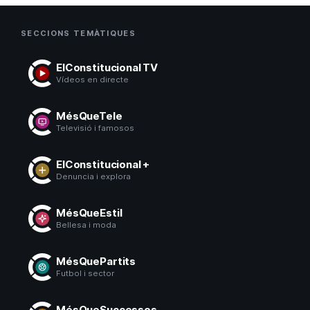
SECCIONS TEMÀTIQUES
ElConstitucional TV
Vídeos en directe
MésQueTele
Televisió i famosos
ElConstitucional +
Denuncia i explora
MésQueEstil
Bellesa i moda
MésQuePartits
Futbol i sector
MésQueSuccessos