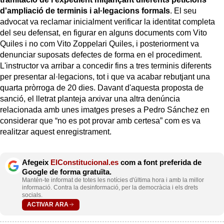
d'ampliació de terminis i al·legacions formals
. El seu
advocat va reclamar inicialment verificar la identitat completa
del seu defensat, en figurar en alguns documents com Vito
Quiles i no com Vito Zoppelari Quiles, i posteriorment va
denunciar suposats defectes de forma en el procediment.
L'instructor va arribar a concedir fins a tres terminis diferents
per presentar al·legacions, tot i que va acabar rebutjant una
quarta pròrroga de 20 dies. Davant d'aquesta proposta de
sanció, el lletrat planteja arxivar una altra denúncia
relacionada amb unes imatges preses a Pedro Sánchez en
considerar que “no es pot provar amb certesa” com es va
realitzar aquest enregistrament.
Afegeix
ElConstitucional.es
com a font preferida de
Google de forma gratuïta.
Mantén-te informat de totes les notícies d'última hora i amb la millor
informació. Contra la desinformació, per la democràcia i els drets
socials.
ACTIVAR ARA