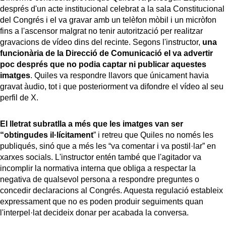
després d'un acte institucional celebrat a la sala Constitucional
del Congrés i el va gravar amb un telèfon mòbil i un micròfon
fins a l'ascensor malgrat no tenir autorització per realitzar
gravacions de vídeo dins del recinte. Segons l'instructor,
una
funcionària de la Direcció de Comunicació el va advertir
poc després que no podia captar ni publicar aquestes
imatges
. Quiles va respondre llavors que únicament havia
gravat àudio, tot i que posteriorment va difondre el vídeo al seu
perfil de X.
El lletrat subratlla a més que les imatges van ser
“obtingudes il·lícitament
” i retreu que Quiles no només les
publiqués, sinó que a més les “va comentar i va postil·lar” en
xarxes socials. L'instructor entén també que l'agitador va
incomplir la normativa interna que obliga a respectar la
negativa de qualsevol persona a respondre preguntes o
concedir declaracions al Congrés. Aquesta regulació estableix
expressament que no es poden produir seguiments quan
l'interpel·lat decideix donar per acabada la conversa.