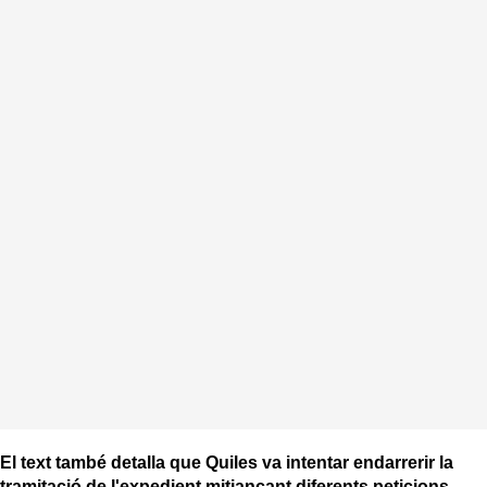
El text també detalla que Quiles va intentar endarrerir la
tramitació de l'expedient mitjançant diferents peticions